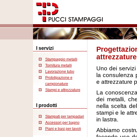
Progettazion
I servizi
attrezzature
Stampaggio metalli
Tornitura metalli
Uno dei servizi
Lavorazione tubo
la consulenza p
Prototipazione e
e attrezzature p
campionature
Stampi e attrezzature
La conoscenza 
dei metalli, c
I prodotti
nella scelta del
stampi e le attr
Stampati per lampadari
in lastra.
Accessori per bagno
Piani e basi per tavoli
Abbiamo costru
facendo uso de